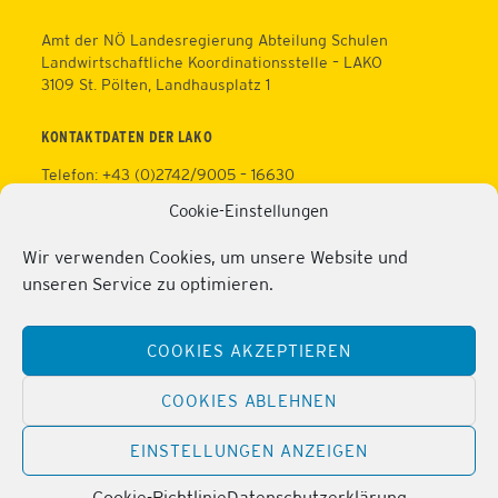
Amt der NÖ Landesregierung Abteilung Schulen
Landwirtschaftliche Koordinationsstelle – LAKO
3109 St. Pölten, Landhausplatz 1
KONTAKTDATEN DER LAKO
Telefon: +43 (0)2742/9005 – 16630
Fax: +43 (0)2742/9005 – 13595
Cookie-Einstellungen
Web:
https://lako.at
E-Mail:
office@lako.at
Wir verwenden Cookies, um unsere Website und
Datenschutz
unseren Service zu optimieren.
Impressum
KONTAKTDATEN DER PERSONALVERTRETUNG
COOKIES AKZEPTIEREN
Telefon: +43 (0)2286/2202
Mobil: +43 (0)676/81213100
COOKIES ABLEHNEN
Fax: +43 (0)2286/2202/22
Web:
https://lako.at/lako-service/personalvertretung/
EINSTELLUNGEN ANZEIGEN
E-Mail:
regina.pribitzer@lfs-obersiebenbrunn.ac.at
Cookie-Richtlinie
Datenschutzerklärung