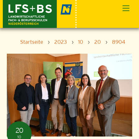
Skip
Men
to
content
Startseite
›
2023
›
10
›
20
›
8904
20
10