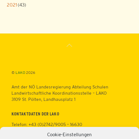
2021
(43)
Back
To
Top
©
LAKO
2026
Amt der NÖ Landesregierung Abteilung Schulen
Landwirtschaftliche Koordinationsstelle – LAKO
3109 St. Pölten, Landhausplatz 1
KONTAKTDATEN DER LAKO
Telefon: +43 (0)2742/9005 – 16630
Fax: +43 (0)2742/9005 – 13595
Cookie-Einstellungen
Web:
https://lako.at