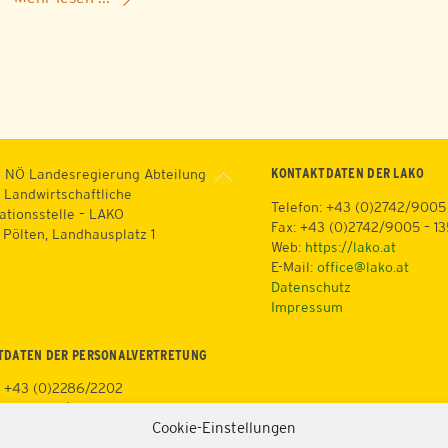
Back
KONTAKTDATEN DER LAKO
 NÖ Landesregierung Abteilung
To
 Landwirtschaftliche
Telefon: +43 (0)2742/9005
Top
ationsstelle – LAKO
Fax: +43 (0)2742/9005 – 1
. Pölten, Landhausplatz 1
Web:
https://lako.at
E-Mail:
office@lako.at
Datenschutz
Impressum
TDATEN DER PERSONALVERTRETUNG
: +43 (0)2286/2202
+43 (0)676/81213100
Cookie-Einstellungen
3 (0)2286/2202/22