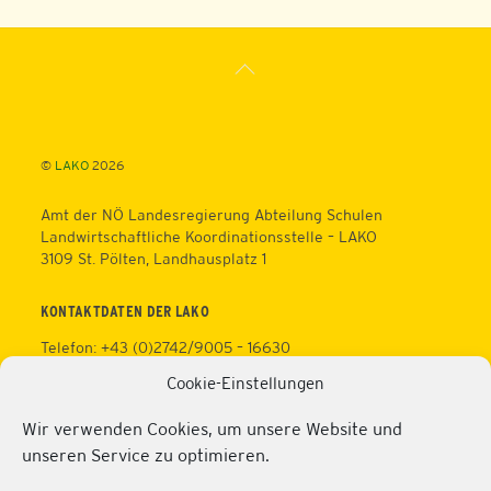
Back
To
Top
©
LAKO
2026
Amt der NÖ Landesregierung Abteilung Schulen
Landwirtschaftliche Koordinationsstelle – LAKO
3109 St. Pölten, Landhausplatz 1
KONTAKTDATEN DER LAKO
Telefon: +43 (0)2742/9005 – 16630
Fax: +43 (0)2742/9005 – 13595
Cookie-Einstellungen
Web:
https://lako.at
E-Mail:
office@lako.at
Wir verwenden Cookies, um unsere Website und
Datenschutz
unseren Service zu optimieren.
Impressum