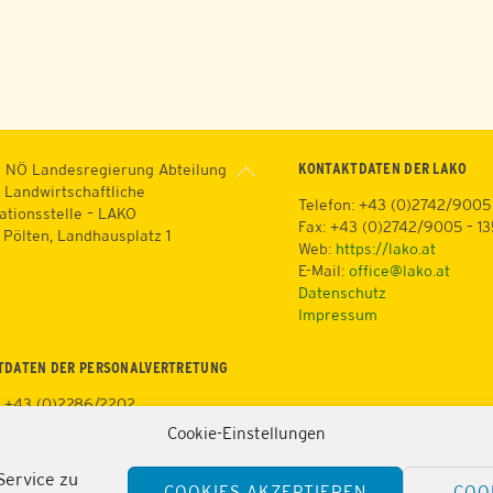
Back
KONTAKTDATEN DER LAKO
 NÖ Landesregierung Abteilung
To
 Landwirtschaftliche
Telefon: +43 (0)2742/9005
Top
ationsstelle – LAKO
Fax: +43 (0)2742/9005 – 1
. Pölten, Landhausplatz 1
Web:
https://lako.at
E-Mail:
office@lako.at
Datenschutz
Impressum
TDATEN DER PERSONALVERTRETUNG
: +43 (0)2286/2202
+43 (0)676/81213100
Cookie-Einstellungen
3 (0)2286/2202/22
tps://lako.at/lako-
Service zu
COOKIES AKZEPTIEREN
COO
/personalvertretung/