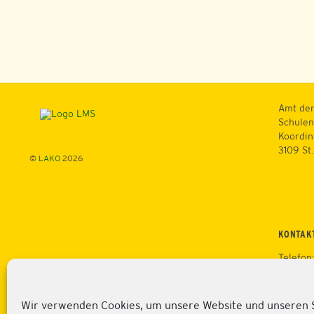
Amt der
Schulen
Koordin
3109 St
©
LAKO
2026
KONTAK
Telefon
Mobil: 
Fax: +4
Web:
ht
Wir verwenden Cookies, um unsere Website und unseren 
service