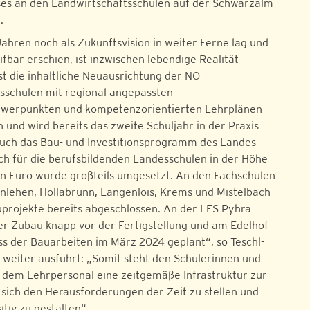
es an den Landwirtschaftsschulen auf der Schwarzalm
.
ahren noch als Zukunftsvision in weiter Ferne lag und
fbar erschien, ist inzwischen lebendige Realität
st die inhaltliche Neuausrichtung der NÖ
sschulen mit regional angepassten
hwerpunkten und kompetenzorientierten Lehrplänen
 und wird bereits das zweite Schuljahr in der Praxis
ch das Bau- und Investitionsprogramm des Landes
ch für die berufsbildenden Landesschulen in der Höhe
nen Euro wurde großteils umgesetzt. An den Fachschulen
nlehen, Hollabrunn, Langenlois, Krems und Mistelbach
projekte bereits abgeschlossen. An der LFS Pyhra
der Zubau knapp vor der Fertigstellung und am Edelhof
ss der Bauarbeiten im März 2024 geplant“, so Teschl-
e weiter ausführt: „Somit steht den Schülerinnen und
 dem Lehrpersonal eine zeitgemäße Infrastruktur zur
sich den Herausforderungen der Zeit zu stellen und
itiv zu gestalten“.