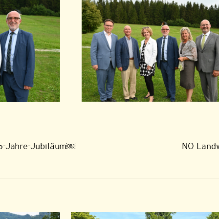
 25-Jahre-Jubiläum￼
NÖ Landw