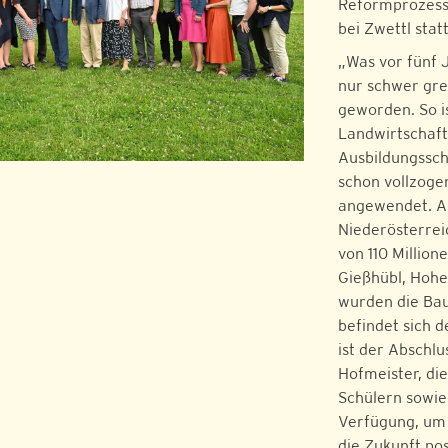
Reformprozess
bei Zwettl statt
„Was vor fünf J
nur schwer grei
geworden. So i
Landwirtschaft
Ausbildungssc
schon vollzogen
angewendet. Au
Niederösterrei
von 110 Millio
Gießhübl, Hohe
wurden die Bau
befindet sich 
ist der Abschlu
Hofmeister, di
Schülern sowie
Verfügung, um 
die Zukunft pos