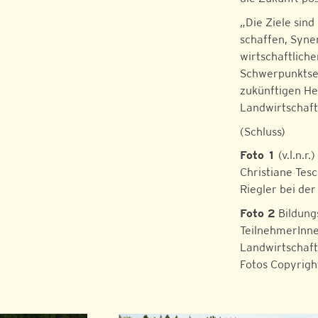
„Die Ziele sind
schaffen, Syne
wirtschaftlich
Schwerpunktset
zukünftigen He
Landwirtschaft
(Schluss)
Foto 1
(v.l.n.r
Christiane Tes
Riegler bei de
Foto 2
Bildungs
TeilnehmerInne
Landwirtschaft
Fotos Copyrigh