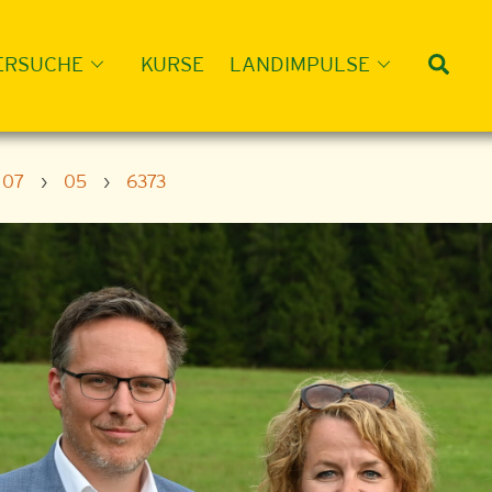
Suc
ERSUCHE
KURSE
LANDIMPULSE
07
›
05
›
6373