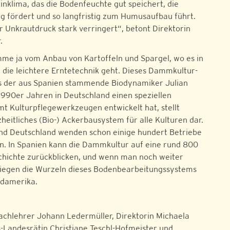
inklima, das die Bodenfeuchte gut speichert, die
 fördert und so langfristig zum Humusaufbau führt.
 Unkrautdruck stark verringert“, betont Direktorin
.
e ja vom Anbau von Kartoffeln und Spargel, wo es in
m die leichtere Erntetechnik geht. Dieses Dammkultur-
s der aus Spanien stammende Biodynamiker Julian
 1990er Jahren in Deutschland einen speziellen
mt Kulturpflegewerkzeugen entwickelt hat, stellt
heitliches (Bio-) Ackerbausystem für alle Kulturen dar.
und Deutschland wenden schon einige hundert Betriebe
an. In Spanien kann die Dammkultur auf eine rund 800
chichte zurückblicken, und wenn man noch weiter
liegen die Wurzeln dieses Bodenbearbeitungssystems
üdamerika.
: Fachlehrer Johann Ledermüller, Direktorin Michaela
s-Landesrätin Christiane Teschl-Hofmeister und