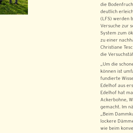
die Bodenfruch
deutlich erlei
(LFS) werden b
Versuche zur 
System zum öko
zu einer nachh
Christiane Tesc
die Versuchstät
„Um die schon
können ist umf
fundierte Wiss
Edelhof aus ers
Edelhof hat ma
Ackerbohne, W
gemacht. Im näc
„Beim Dammkul
lockere Dämme 
wie beim konve