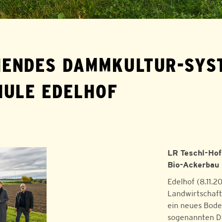
ENDES DAMMKULTUR-SYST
HULE EDELHOF
LR Teschl-Hof
Bio-Ackerbau
Edelhof (8.11.2
Landwirtschaftl
ein neues Bod
sogenannten Dä