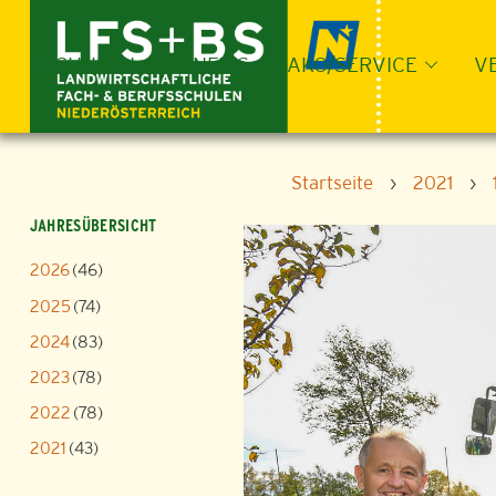
Skip
to
content
SCHULEN
NEWS
LAKO/SERVICE
V
Startseite
›
2021
›
JAHRESÜBERSICHT
2026
(46)
2025
(74)
2024
(83)
2023
(78)
2022
(78)
2021
(43)