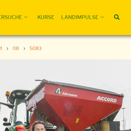
Suc
ERSUCHE
KURSE
LANDIMPULSE
11
›
08
›
5083