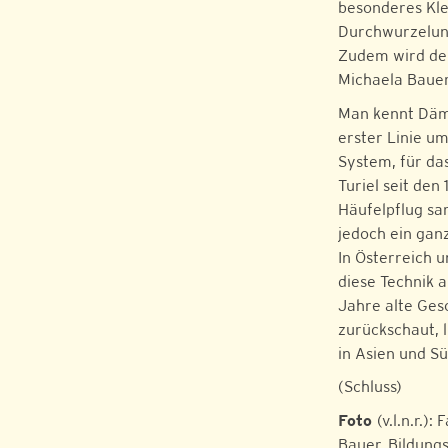
besonderes Kle
Durchwurzelung
Zudem wird der
Michaela Bauer
Man kennt Dämm
erster Linie u
System, für da
Turiel seit den
Häufelpflug sa
jedoch ein ganz
In Österreich 
diese Technik 
Jahre alte Ges
zurückschaut, 
in Asien und S
(Schluss)
Foto
(v.l.n.r.)
Bauer, Bildung