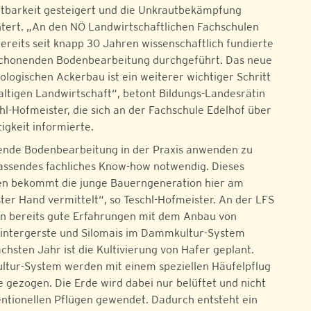
tbarkeit gesteigert und die Unkrautbekämpfung
chtert. „An den NÖ Landwirtschaftlichen Fachschulen
ereits seit knapp 30 Jahren wissenschaftlich fundierte
schonenden Bodenbearbeitung durchgeführt. Das neue
logischen Ackerbau ist ein weiterer wichtiger Schritt
altigen Landwirtschaft“, betont Bildungs-Landesrätin
hl-Hofmeister, die sich an der Fachschule Edelhof über
igkeit informierte.
ende Bodenbearbeitung in der Praxis anwenden zu
assendes fachliches Know-how notwendig. Dieses
en bekommt die junge Bauerngeneration hier am
ter Hand vermittelt“, so Teschl-Hofmeister. An der LFS
n bereits gute Erfahrungen mit dem Anbau von
intergerste und Silomais im Dammkultur-System
hsten Jahr ist die Kultivierung von Hafer geplant.
tur-System werden mit einem speziellen Häufelpflug
gezogen. Die Erde wird dabei nur belüftet und nicht
ntionellen Pflügen gewendet. Dadurch entsteht ein